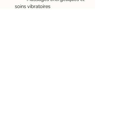
soins vibratoires
	Cercles de femmes et de 
paroles
	Danse libre et éveil des sens
Contactez -moi pour une prise de 
rendez-vous et un diagnostic de 
vos besoins du moment.