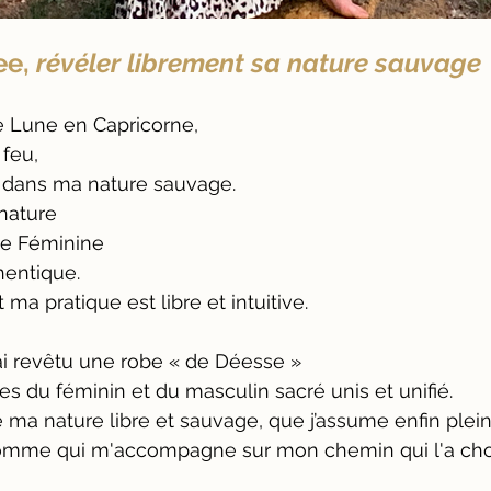
e, 
révéler librement sa nature sauvage
ine Lune en Capricorne, 
 feu, 
e dans ma nature sauvage.
nature
e Féminine 
hentique.
 ma pratique est libre et intuitive. 
’ai revêtu une robe « de Déesse » 
es du féminin et du masculin sacré unis et unifié. 
te ma nature libre et sauvage, que j’assume enfin plei
Homme qui m'accompagne sur mon chemin qui l'a choi