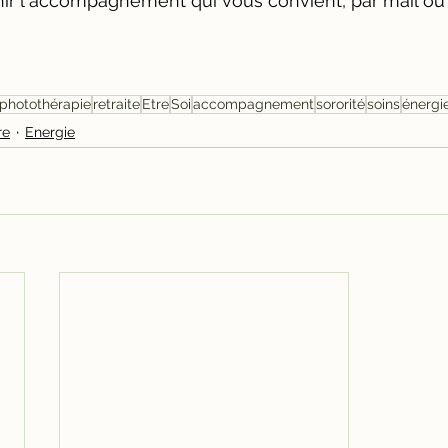
inir l'accompagnement qui vous convient, par mail ou
photothérapie
retraite
Etre
Soi
accompagnement
sororité
soins
énergi
re
Energie