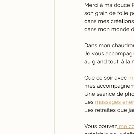
Merci à ma douce Pa
son grain de folie
dans mes créations
dans mon monde d’A
Dans mon chaudron
Je vous accompagn
au grand tout, à la 
Que ce soir avec 
m
mes accompagnemen
Une séance de phot
Les 
massages éner
Les retraites que j
Vous pouvez
 me co