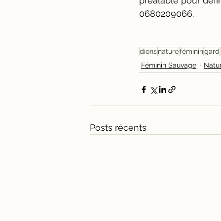
préalable pour déf
0680209066.
dions
nature
féminin
gard
Féminin Sauvage
Natu
Posts récents