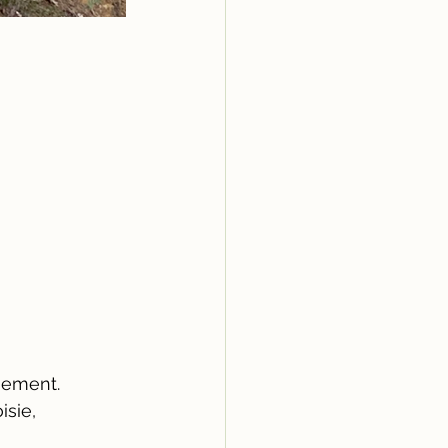
nement. 
sie,