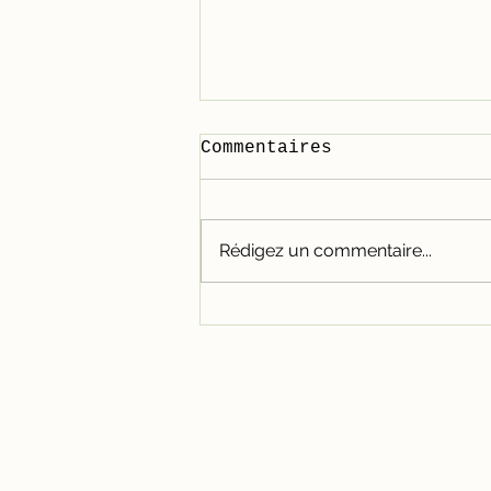
Commentaires
Rédigez un commentaire...
Force et lumière, une
séance pour activer
le feu créateur