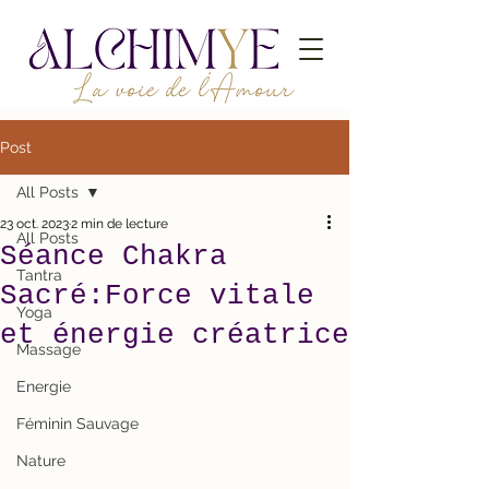
Post
All Posts
23 oct. 2023
2 min de lecture
All Posts
Séance Chakra
Tantra
Sacré:Force vitale
Yoga
et énergie créatrice
Massage
Energie
Féminin Sauvage
Nature